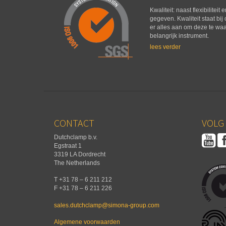
Kwaliteit: naast flexibiliteit
gegeven. Kwaliteit staat bij
er alles aan om deze te wa
belangrijk instrument.
lees verder
CONTACT
VOLG 
Dutchclamp b.v.
Egstraat 1
3319 LA Dordrecht
The Netherlands
T +31 78 – 6 211 212
F +31 78 – 6 211 226
sales.dutchclamp@simona-group.com
Algemene voorwaarden