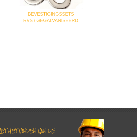
BEVESTIGINGSSETS
RVS / GEGALVANISEERD
ET HET VINDEN VAN DE