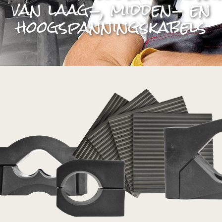
van laag-, midden- en
hoogspanningskabels