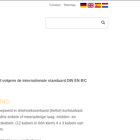
Contact
Sitemap
d volgens de internationale standaard DIN EN IEC
ING
epeerd in driehoeksverband (trefoil) kortsluitvast
drie enkele of meeraderige laag- midden- en
kabels. (12 kabels in één klem) 4 x 3 kabels van
m.