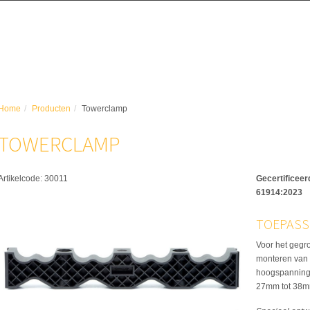
Home
Producten
Towerclamp
TOWERCLAMP
Artikelcode:
30011
Gecertificeer
61914:2023
TOEPASS
Voor het gegro
monteren van 
hoogspannings
27mm tot 38m