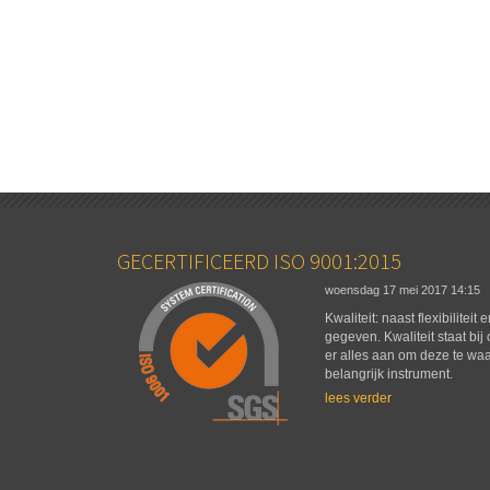
GECERTIFICEERD ISO 9001:2015
woensdag 17 mei 2017
14:15
Kwaliteit: naast flexibiliteit
gegeven. Kwaliteit staat bij
er alles aan om deze te wa
belangrijk instrument.
lees verder