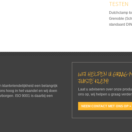
TESTEN
Dutchclamp tow
Grenoble (Sch
standaard DI
WIJ HELPEN U GRAAG M
JUISTE KLEM!
 en klantvriendelijkheid een belangrijk
Laat u adviseren over onze prod
 ons hoog in het vaandel en wij doen
ons op, wij helpen u graag verder
arborgen. ISO 9001 is daarbij een
NEEM CONTACT MET ONS OP >