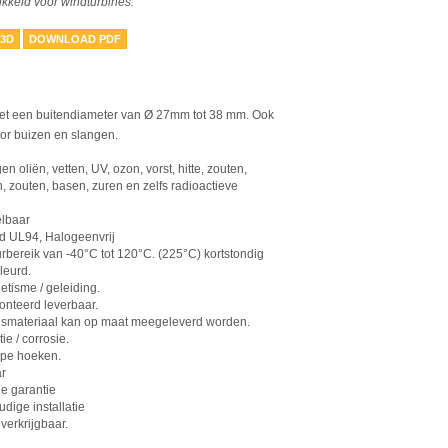
ikkeld voor windturbines.
 3D
DOWNLOAD PDF
et een buitendiameter van Ø 27mm tot 38 mm. Ook
or buizen en slangen.
n oliën, vetten, UV, ozon, vorst, hitte, zouten,
n, zouten, basen, zuren en zelfs radioactieve
elbaar
 UL94, Halogeenvrij
bereik van -40°C tot 120°C. (225°C) kortstondig
leurd.
tisme / geleiding.
onteerd leverbaar.
gsmateriaal kan op maat meegeleverd worden.
ie / corrosie.
pe hoeken.
r
e garantie
dige installatie
verkrijgbaar.