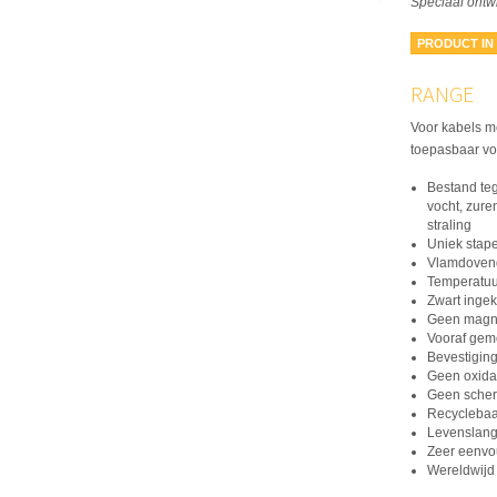
Speciaal ontw
PRODUCT IN
RANGE
Voor kabels m
toepasbaar vo
Bestand tege
vocht, zure
straling
Uniek stap
Vlamdovend
Temperatuur
Zwart ingek
Geen magne
Vooraf gem
Bevestigin
Geen oxidat
Geen scher
Recyclebaa
Levenslang
Zeer eenvou
Wereldwijd 