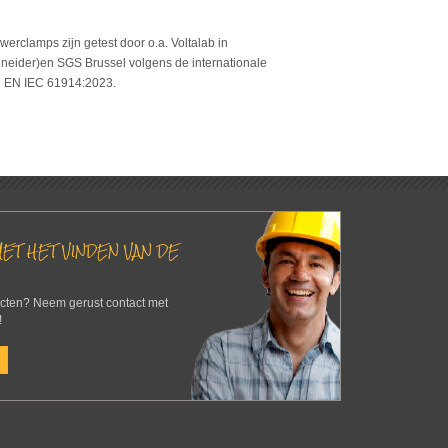
erclamps zijn getest door o.a. Voltalab in
neider)en SGS Brussel volgens de internationale
N EN IEC 61914:2023.
ET HET VINDEN VAN DE
ucten? Neem gerust contact met
!