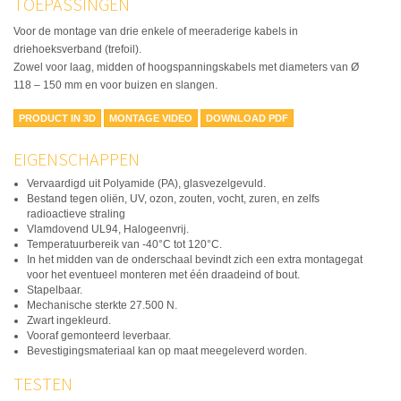
TOEPASSINGEN
Voor de montage van drie enkele of meeraderige kabels in
driehoeksverband (trefoil).
Zowel voor laag, midden of hoogspanningskabels met diameters van Ø
118 – 150 mm en voor buizen en slangen.
PRODUCT IN 3D
MONTAGE VIDEO
DOWNLOAD PDF
EIGENSCHAPPEN
Vervaardigd uit Polyamide (PA), glasvezelgevuld.
Bestand tegen oliën, UV, ozon, zouten, vocht, zuren, en zelfs
radioactieve straling
Vlamdovend UL94, Halogeenvrij.
Temperatuurbereik van -40°C tot 120°C.
In het midden van de onderschaal bevindt zich een extra montagegat
voor het eventueel monteren met één draadeind of bout.
Stapelbaar.
Mechanische sterkte 27.500 N.
Zwart ingekleurd.
Vooraf gemonteerd leverbaar.
Bevestigingsmateriaal kan op maat meegeleverd worden.
TESTEN