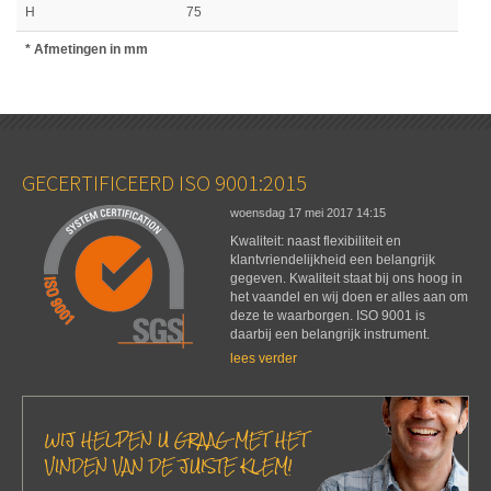
H
75
* Afmetingen in mm
GECERTIFICEERD ISO 9001:2015
woensdag 17 mei 2017
14:15
Kwaliteit: naast flexibiliteit en
klantvriendelijkheid een belangrijk
gegeven. Kwaliteit staat bij ons hoog in
het vaandel en wij doen er alles aan om
deze te waarborgen. ISO 9001 is
daarbij een belangrijk instrument.
lees verder
WIJ HELPEN U GRAAG MET HET
VINDEN VAN DE JUISTE KLEM!