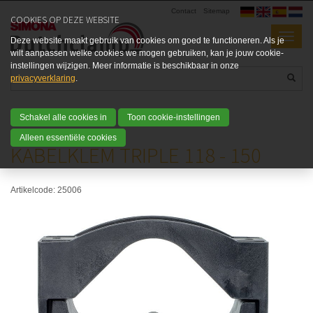
Contact
Sitemap
COOKIES OP DEZE WEBSITE
Deze website maakt gebruik van cookies om goed te functioneren. Als je
wilt aanpassen welke cookies we mogen gebruiken, kan je jouw cookie-
instellingen wijzigen. Meer informatie is beschikbaar in onze
privacyverklaring
.
Schakel alle cookies in
Toon cookie-instellingen
Home
Producten
Triple types
Triple 118 - 150
Alleen essentiële cookies
KABELKLEM TRIPLE 118 - 150
Artikelcode:
25006