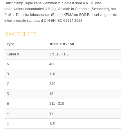
Dutchclamp Triple kabelklemmen zijn getest door o.a. UL (the
underwriters laboratories U.S.A.), Voltalab in Grenoble (Schneider), het
Prof. Ir. Damstra laboratorium (Eaton) KEMA en SGS Brussel volgens de
internationale standaard DIN EN IEC 61914:2023.
MAATSCHETS
Type
Triple 118 - 150
Kabel ø
3 x 118 - 150
A
400
B
110
C
340
D
15
E
211 - 310
F
37
G
110