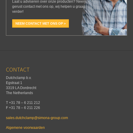
Laat u adviseren over onze producten? Neem
gerust contact met ons op, wij helpen u graag
verder!
NEEM CONTACT MET ONS OP >
CONTACT
Dutchclamp b.v.
Egstraat 1
3319 LA Dordrecht
The Netherlands
T +31 78 – 6 211 212
F +31 78 – 6 211 226
sales.dutchclamp@simona-group.com
Algemene voorwaarden