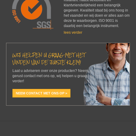
klantvriendelijkheid een belangrijk
gegeven. Kwaliteit staat bij ons hoog in
het vaandel en wij doen er alles aan om
deze te waarborgen. ISO 9001 is
daarbij een belangrijk instrument.
lees verder
WIJ HELPEN U GRAAG MET HET
VINDEN VAN DE JUISTE KLEM!
Laat u adviseren over onze producten? Neem
gerust contact met ons op, wij helpen u graag
verder!
NEEM CONTACT MET ONS OP >