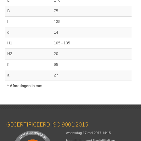
L
176
B
75
l
135
d
14
H1
105 - 135
H2
20
h
68
a
27
* Afmetingen in mm
GECERTIFICEERD ISO 9001:2015
woensdag 17 mei 2017
14:15
Kwaliteit: naast flexibiliteit en