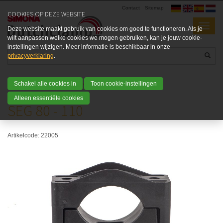
Contact
Sitemap
COOKIES OP DEZE WEBSITE
Deze website maakt gebruik van cookies om goed te functioneren. Als je
wilt aanpassen welke cookies we mogen gebruiken, kan je jouw cookie-
instellingen wijzigen. Meer informatie is beschikbaar in onze
privacyverklaring
.
Schakel alle cookies in
Toon cookie-instellingen
Home
Producten
SEG types
SEG 80 - 110
Alleen essentiële cookies
SEG 80 - 110
Artikelcode: 22005