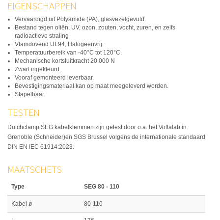
EIGENSCHAPPEN
Vervaardigd uit Polyamide (PA), glasvezelgevuld.
Bestand tegen oliën, UV, ozon, zouten, vocht, zuren, en zelfs
radioactieve straling
Vlamdovend UL94, Halogeenvrij.
Temperatuurbereik van -40°C tot 120°C.
Mechanische kortsluitkracht 20.000 N
Zwart ingekleurd.
Vooraf gemonteerd leverbaar.
Bevestigingsmateriaal kan op maat meegeleverd worden.
Stapelbaar.
TESTEN
Dutchclamp SEG kabelklemmen zijn getest door o.a. het Voltalab in
Grenoble (Schneider)en SGS Brussel volgens de internationale standaard
DIN EN IEC 61914:2023.
MAATSCHETS
Type
SEG 80 - 110
Kabel ø
80-110