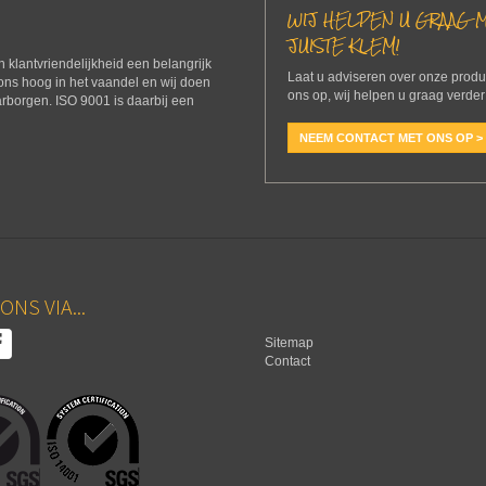
WIJ HELPEN U GRAAG M
JUISTE KLEM!
 en klantvriendelijkheid een belangrijk
Laat u adviseren over onze prod
 ons hoog in het vaandel en wij doen
ons op, wij helpen u graag verder
arborgen. ISO 9001 is daarbij een
NEEM CONTACT MET ONS OP >
ONS VIA...
Sitemap
Contact