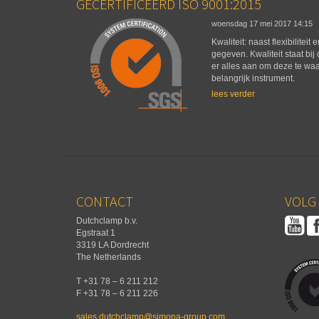
GECERTIFICEERD ISO 9001:2015
woensdag 17 mei 2017
14:15
Kwaliteit: naast flexibiliteit
gegeven. Kwaliteit staat bij
er alles aan om deze te wa
belangrijk instrument.
lees verder
CONTACT
VOLG 
Dutchclamp b.v.
Egstraat 1
3319 LA Dordrecht
The Netherlands
T +31 78 – 6 211 212
F +31 78 – 6 211 226
sales.dutchclamp@simona-group.com