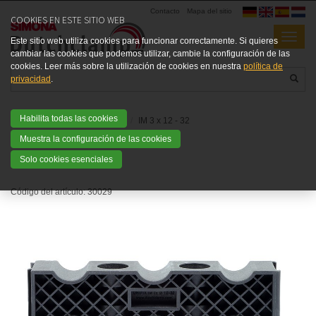
Contacto
Mapa del sitio
COOKIES EN ESTE SITIO WEB
Este sitio web utiliza cookies para funcionar correctamente. Si quieres
cambiar las cookies que podemos utilizar, cambie la configuración de las
cookies. Leer más sobre la utilización de cookies en nuestra
política de
privacidad
.
Habilita todas las cookies
Home
Productos
IM types
IM 3 x 12 - 32
Muestra la configuración de las cookies
IM 3 X 12 - 32
Solo cookies esenciales
Código del artículo:
30029