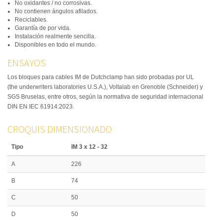
No oxidantes / no corrosivas.
No contienen ángulos afilados.
Reciclables.
Garantía de por vida.
Instalación realmente sencilla.
Disponibles en todo el mundo.
ENSAYOS
Los bloques para cables IM de Dutchclamp han sido probadas por UL
(the underwriters laboratories U.S.A.), Voltalab en Grenoble (Schneider) y
SGS Bruselas, entre otros, según la normativa de seguridad internacional
DIN EN IEC 61914:2023.
CROQUIS DIMENSIONADO
Tipo
IM 3 x 12 - 32
A
226
B
74
C
50
D
50