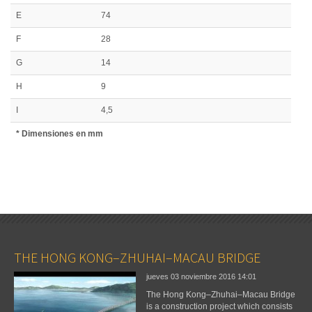
E
74
F
28
G
14
H
9
I
4,5
* Dimensiones en mm
THE HONG KONG–ZHUHAI–MACAU BRIDGE
jueves 03 noviembre 2016
14:01
The Hong Kong–Zhuhai–Macau Bridge
is a construction project which consists