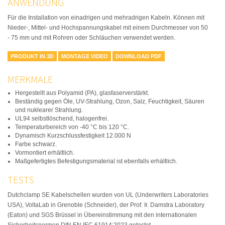
ANWENDUNG
Für die Installation von einadrigen und mehradrigen Kabeln. Können mit
Nieder-, Mittel- und Hochspannungskabel mit einem Durchmesser von 50
- 75 mm und mit Rohren oder Schläuchen verwendet werden.
PRODUKT IN 3D
MONTAGE VIDEO
DOWNLOAD PDF
MERKMALE
Hergestellt aus Polyamid (PA), glasfaserverstärkt.
Beständig gegen Öle, UV-Strahlung, Ozon, Salz, Feuchtigkeit, Säuren
und nuklearer Strahlung.
UL94 selbstlöschend, halogenfrei.
Temperaturbereich von -40 °C bis 120 °C.
Dynamisch Kurzschlussfestigkeit 12.000 N
Farbe schwarz.
Vormontiert erhältlich.
Maßgefertigtes Befestigungsmaterial ist ebenfalls erhältlich.
TESTS
Dutchclamp SE Kabelschellen wurden von UL (Underwriters Laboratories
USA), VoltaLab in Grenoble (Schneider), der Prof. Ir. Damstra Laboratory
(Eaton) und SGS Brüssel in Übereinstimmung mit den internationalen
Sicherheitsnormen DIN EN IEC 61914:2023 getestet.