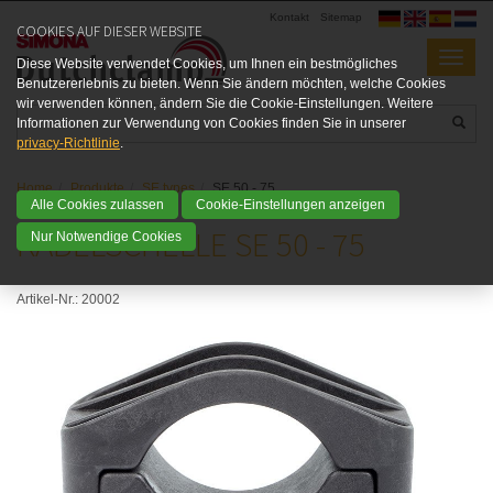
Kontakt
Sitemap
COOKIES AUF DIESER WEBSITE
Diese Website verwendet Cookies, um Ihnen ein bestmögliches
Benutzererlebnis zu bieten. Wenn Sie ändern möchten, welche Cookies
wir verwenden können, ändern Sie die Cookie-Einstellungen. Weitere
Informationen zur Verwendung von Cookies finden Sie in unserer
privacy-Richtlinie
.
Home
Produkte
SE types
SE 50 - 75
Alle Cookies zulassen
Cookie-Einstellungen anzeigen
KABELSCHELLE SE 50 - 75
Nur Notwendige Cookies
Artikel-Nr.:
20002