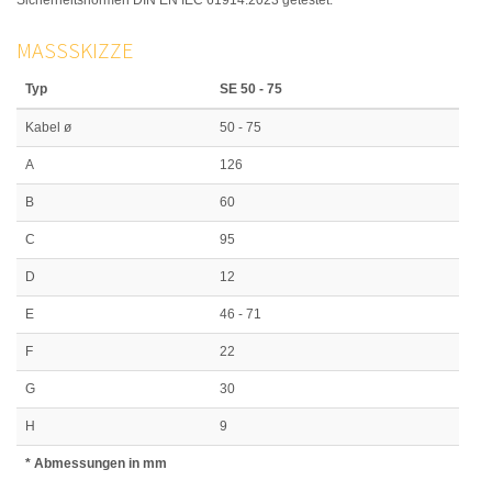
MASSSKIZZE
Typ
SE 50 - 75
Kabel ø
50 - 75
A
126
B
60
C
95
D
12
E
46 - 71
F
22
G
30
H
9
* Abmessungen in mm