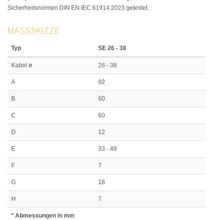
Sicherheitsnormen DIN EN IEC 61914:2023 getestet.
MASSSKIZZE
Typ
SE 26 - 38
Kabel ø
26 - 38
A
92
B
60
C
60
D
12
E
33 - 49
F
7
G
18
H
7
* Abmessungen in mm