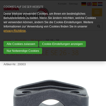
Kontakt
Sitemap
COOKIES AUF DIESER WEBSITE
Diese Website verwendet Cookies, um Ihnen ein bestmögliches
Benutzererlebnis zu bieten. Wenn Sie ändern möchten, welche Cookies
wir verwenden können, ändern Sie die Cookie-Einstellungen. Weitere
Informationen zur Verwendung von Cookies finden Sie in unserer
privacy-Richtlinie
.
Home
Produkte
SE types
SE 26 - 38
Alle Cookies zulassen
Cookie-Einstellungen anzeigen
KABELSCHELLE SE 26 - 38
Nur Notwendige Cookies
Artikel-Nr.:
20003