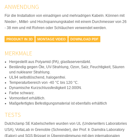
ANWENDUNG
Für die Installation von einadrigen und mehradrigen Kabeln. Können mit
Nieder-, Mittel- und Hochspannungskabel mit einem Durchmesser von 26
- 38 mm und mit Rohren oder Schläuchen verwendet werden.
PRODUKT IN 3D
MONTAGE VIDEO
DOWNLOAD PDF
MERKMALE
Hergestellt aus Polyamid (PA), glasfaserverstärkt.
Beständig gegen Öle, UV-Strahlung, Ozon, Salz, Feuchtigkeit, Säuren
und nuklearer Strahlung.
UL94 selbstlöschend, halogenfrei.
Temperaturbereich von -40 °C bis 120 °C.
Dynamische Kurzschlussfestigkeit 12.000N.
Farbe schwarz.
Vormontiert erhältlich.
Maßgefertigtes Befestigungsmaterial ist ebenfalls erhältlich
TESTS
Dutchclamp SE Kabelschellen wurden von UL (Underwriters Laboratories
USA), VoltaLab in Grenoble (Schneider), der Prof. Ir. Damstra Laboratory
(Eaton) und SGS Brüssel in Übereinstimmung mit den internationalen