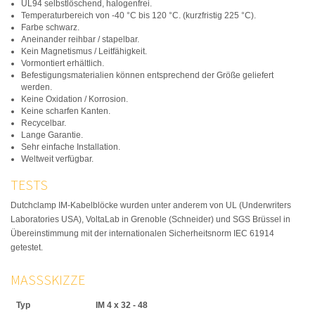
UL94 selbstlöschend, halogenfrei.
Temperaturbereich von -40 °C bis 120 °C. (kurzfristig 225 °C).
Farbe schwarz.
Aneinander reihbar / stapelbar.
Kein Magnetismus / Leitfähigkeit.
Vormontiert erhältlich.
Befestigungsmaterialien können entsprechend der Größe geliefert
werden.
Keine Oxidation / Korrosion.
Keine scharfen Kanten.
Recycelbar.
Lange Garantie.
Sehr einfache Installation.
Weltweit verfügbar.
TESTS
Dutchclamp IM-Kabelblöcke wurden unter anderem von UL (Underwriters
Laboratories USA), VoltaLab in Grenoble (Schneider) und SGS Brüssel in
Übereinstimmung mit der internationalen Sicherheitsnorm IEC 61914
getestet.
MASSSKIZZE
Typ
IM 4 x 32 - 48