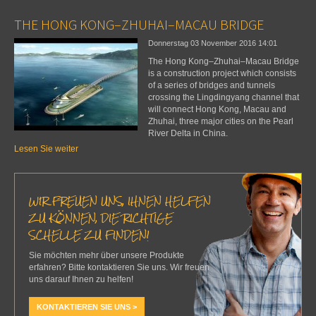
THE HONG KONG–ZHUHAI–MACAU BRIDGE
Donnerstag 03 November 2016
14:01
The Hong Kong–Zhuhai–Macau Bridge
is a construction project which consists
of a series of bridges and tunnels
crossing the Lingdingyang channel that
will connect Hong Kong, Macau and
Zhuhai, three major cities on the Pearl
River Delta in China.
Lesen Sie weiter
WIR FREUEN UNS, IHNEN HELFEN
ZU KÖNNEN, DIE RICHTIGE
SCHELLE ZU FINDEN!
Sie möchten mehr über unsere Produkte
erfahren? Bitte kontaktieren Sie uns. Wir freuen
uns darauf Ihnen zu helfen!
KONTAKTIEREN SIE UNS >