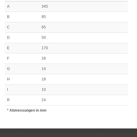
A
345
B
85
C
65
D
50
E
170
F
28
G
14
H
18
I
10
R
24
* Abmessungen in mm