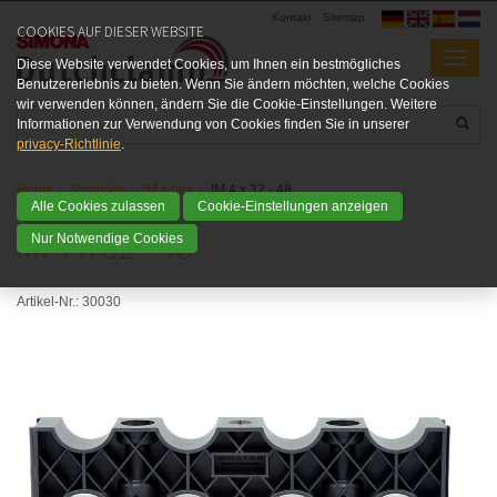
Kontakt
Sitemap
COOKIES AUF DIESER WEBSITE
Diese Website verwendet Cookies, um Ihnen ein bestmögliches
Benutzererlebnis zu bieten. Wenn Sie ändern möchten, welche Cookies
wir verwenden können, ändern Sie die Cookie-Einstellungen. Weitere
Informationen zur Verwendung von Cookies finden Sie in unserer
privacy-Richtlinie
.
Home
Produkte
IM types
IM 4 x 32 - 48
Alle Cookies zulassen
Cookie-Einstellungen anzeigen
IM 4 X 32 - 48
Nur Notwendige Cookies
Artikel-Nr.:
30030