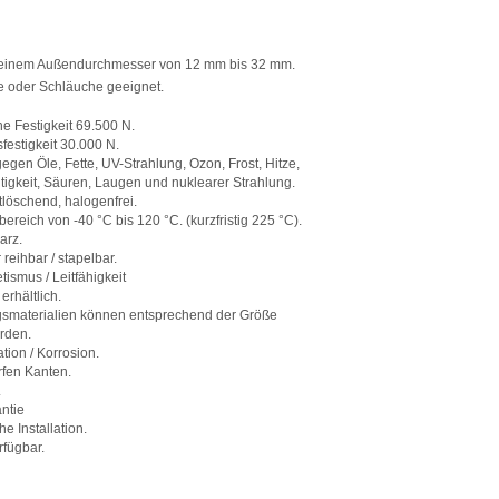
t einem Außendurchmesser von 12 mm bis 32 mm.
e oder Schläuche geeignet.
e Festigkeit 69.500 N.
festigkeit 30.000 N.
egen Öle, Fette, UV-Strahlung, Ozon, Frost, Hitze,
tigkeit, Säuren, Laugen und nuklearer Strahlung.
löschend, halogenfrei.
ereich von -40 °C bis 120 °C. (kurzfristig 225 °C).
arz.
reihbar / stapelbar.
ismus / Leitfähigkeit
erhältlich.
gsmaterialien können entsprechend der Größe
erden.
tion / Korrosion.
rfen Kanten.
.
ntie
e Installation.
rfügbar.