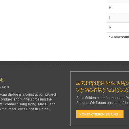
H
I
R
* Abmessun
GE
WIR FREUEN UNS, IHN
6
14:01
DIE RICHTIGE SCHELLE
u Bridge is a construction project
Sie möchten mehr über unsere Pro
f bridges and tunnels crossing the
Sie uns. Wir freuen uns darauf Ih
 will connect Hong Kong, Macau and
n the Pearl River Delta in China.
KONTAKTIEREN SIE UNS >