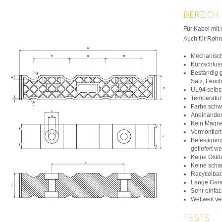
BEREICH
Für Kabel mi
Auch für Rohr
Mechanisch
Kurzschluss
Beständig g
Salz, Feuch
UL94 selbst
Temperaturb
Farbe schw
Aneinander 
Kein Magnet
Vormontiert 
Befestigun
geliefert w
Keine Oxida
Keine scha
Recycelbar
Lange Gara
Sehr einfach
Weltweit ve
TESTS