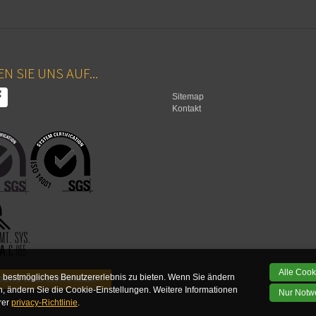
N SIE UNS AUF...
Sitemap
Kontakt
Alle Cook
 bestmögliches Benutzererlebnis zu bieten. Wenn Sie ändern
ORG WIND CERTIFICAAT >
 ändern Sie die Cookie-Einstellungen. Weitere Informationen
Nur Notw
rer
privacy-Richtlinie
.