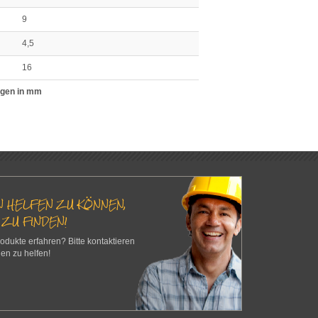
9
4,5
16
gen in mm
EN HELFEN ZU KÖNNEN,
 ZU FINDEN!
dukte erfahren? Bitte kontaktieren
nen zu helfen!