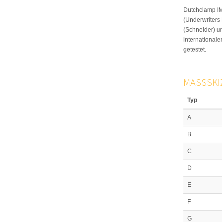
Dutchclamp I
(Underwriters
(Schneider) u
international
getestet.
MASSSKIZ
Typ
A
B
C
D
E
F
G