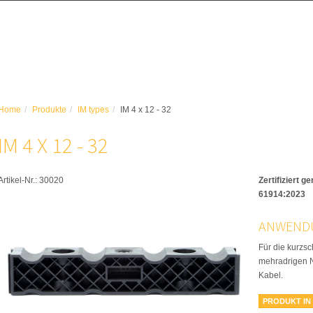
Home
Produkte
IM types
IM 4 x 12 - 32
IM 4 X 12 - 32
Artikel-Nr.:
30020
Zertifiziert 
61914:2023
ANWEND
Für die kurzsc
mehradrigen N
Kabel.
PRODUKT IN