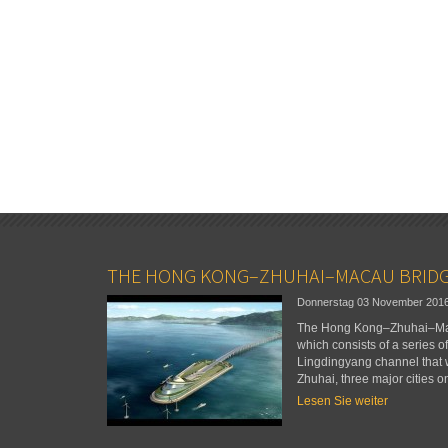
THE HONG KONG–ZHUHAI–MACAU BRID
Donnerstag 03 November 201
The Hong Kong–Zhuhai–Maca
which consists of a series o
Lingdingyang channel that
Zhuhai, three major cities o
Lesen Sie weiter