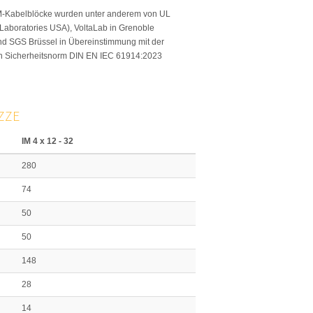
M-Kabelblöcke wurden unter anderem von UL
 Laboratories USA), VoltaLab in Grenoble
nd SGS Brüssel in Übereinstimmung mit der
en Sicherheitsnorm DIN EN IEC 61914:2023
ZE
IM 4 x 12 - 32
280
74
50
50
148
28
14