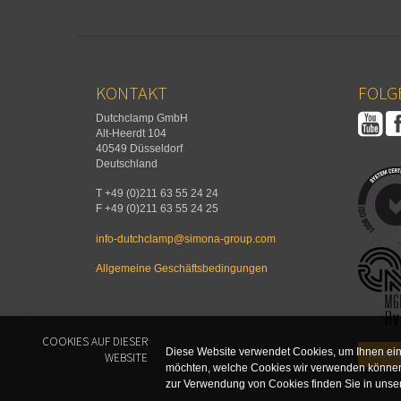
KONTAKT
FOLGE
Dutchclamp GmbH
Alt-Heerdt 104
40549 Düsseldorf
Deutschland
T +49 (0)211 63 55 24 24
F +49 (0)211 63 55 24 25
info-dutchclamp@simona-group.com
Allgemeine Geschäftsbedingungen
COOKIES AUF DIESER
Diese Website verwendet Cookies, um Ihnen ein
WAARB
WEBSITE
möchten, welche Cookies wir verwenden können,
zur Verwendung von Cookies finden Sie in unse